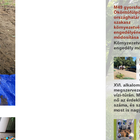
M49 gyorsfo
Ököritófülp
országhatár 
szakasz
környezetvé
engedélyén
módosítása
Környzezetv
engedély m
XVI. alkalo
megszervez
vízi-túrán. 
nő az érdek
száma, és s
most is nagy