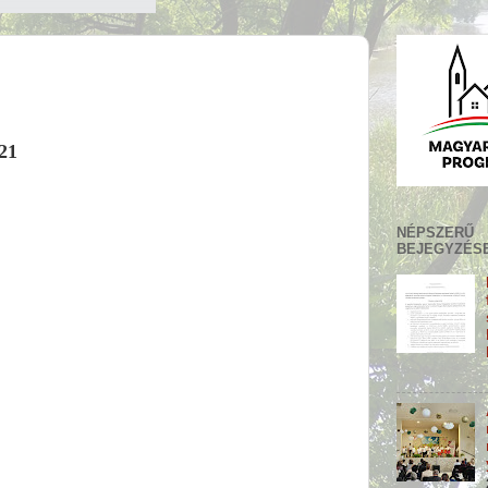
021
NÉPSZERŰ
BEJEGYZÉS