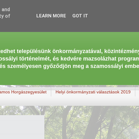
s and
ty of
LEARN MORE
GOT IT
kedhet településünk önkormányzatával, közintézmény
ssályi történelmét, és kedvére mazsolázhat progra
ánk és személyesen győződjön meg a szamossályi emb
zamos Horgászegyesület
Helyi önkormányzati választások 2019