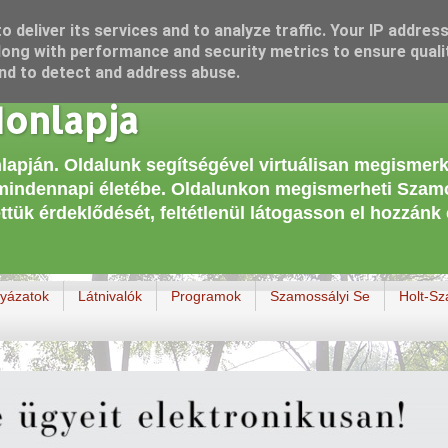
 deliver its services and to analyze traffic. Your IP addres
ong with performance and security metrics to ensure quali
and to detect and address abuse.
onlapja
lapján. Oldalunk segítségével virtuálisan megismer
 mindennapi életébe. Oldalunkon megismerheti Szamo
ettük érdeklődését, feltétlenül látogasson el hozz
lyázatok
Látnivalók
Programok
Szamossályi Se
Holt-S