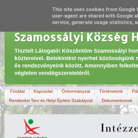
This site uses cookies from Google to
user-agent are shared with Google al
service, generate usage statistics, 
Szamossályi Község H
Tisztelt Látogató! Köszöntöm Szamossályi hon
köztereivel. Betekintést nyerhet közösségünk
és rendezvényeink között. Amennyiben felkelt
végtelen vendégszeretetéről.
Főoldal
Kapcsolat
Önkormányzat
Történetünk
Pá
Rendezési Terv és Helyi Építési Szabályzat
Dokumentumok