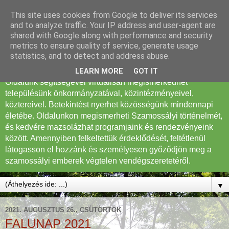
This site uses cookies from Google to deliver its services
Szamossályi Község
and to analyze traffic. Your IP address and user-agent are
shared with Google along with performance and security
Honlapja
metrics to ensure quality of service, generate usage
statistics, and to detect and address abuse.
Tisztelt Látogató! Köszöntöm Szamossályi honlapján.
LEARN MORE
GOT IT
Oldalunk segítségével virtuálisan megismerkedhet
településünk önkormányzatával, közintézményeivel,
köztereivel. Betekintést nyerhet közösségünk mindennapi
életébe. Oldalunkon megismerheti Szamossályi történelmét,
és kedvére mazsolázhat programjaink és rendezvényeink
között. Amennyiben felkeltettük érdeklődését, feltétlenül
látogasson el hozzánk és személyesen győződjön meg a
szamossályi emberek végtelen vendégszeretetéről.
▼
2021. AUGUSZTUS 26., CSÜTÖRTÖK
FALUNAP 2021