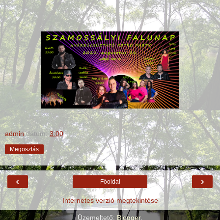
admin
dátum:
3:00
Megosztás
‹
›
Főoldal
Internetes verzió megtekintése
Üzemeltető:
Blogger
.