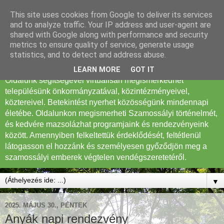
This site uses cookies from Google to deliver its services
Szamossályi Község
and to analyze traffic. Your IP address and user-agent are
shared with Google along with performance and security
Honlapja
metrics to ensure quality of service, generate usage
statistics, and to detect and address abuse.
Tisztelt Látogató! Köszöntöm Szamossályi honlapján.
LEARN MORE
GOT IT
Oldalunk segítségével virtuálisan megismerkedhet
településünk önkormányzatával, közintézményeivel,
köztereivel. Betekintést nyerhet közösségünk mindennapi
életébe. Oldalunkon megismerheti Szamossályi történelmét,
és kedvére mazsolázhat programjaink és rendezvényeink
között. Amennyiben felkeltettük érdeklődését, feltétlenül
látogasson el hozzánk és személyesen győződjön meg a
szamossályi emberek végtelen vendégszeretetéről.
▼
2025. MÁJUS 30., PÉNTEK
Anyák napi rendezvény