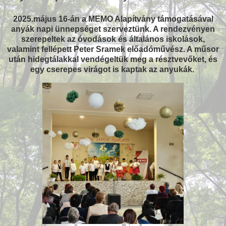
2025.május 16-án a MEMO Alapítvány támogatásával
anyák napi ünnepséget szerveztünk. A rendezvényen
szerepeltek az óvodások és általános iskolások,
valamint fellépett Peter Sramek előadóművész. A műsor
után hidegtálakkal vendégeltük meg a résztvevőket, és
egy cserepes virágot is kaptak az anyukák.