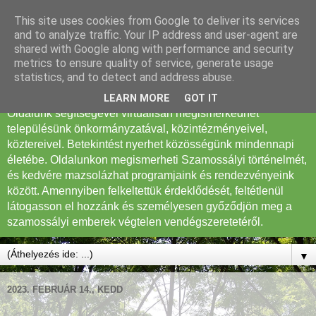
This site uses cookies from Google to deliver its services
Szamossályi Község
and to analyze traffic. Your IP address and user-agent are
shared with Google along with performance and security
Honlapja
metrics to ensure quality of service, generate usage
statistics, and to detect and address abuse.
Tisztelt Látogató! Köszöntöm Szamossályi honlapján.
LEARN MORE
GOT IT
Oldalunk segítségével virtuálisan megismerkedhet
településünk önkormányzatával, közintézményeivel,
köztereivel. Betekintést nyerhet közösségünk mindennapi
életébe. Oldalunkon megismerheti Szamossályi történelmét,
és kedvére mazsolázhat programjaink és rendezvényeink
között. Amennyiben felkeltettük érdeklődését, feltétlenül
látogasson el hozzánk és személyesen győződjön meg a
szamossályi emberek végtelen vendégszeretetéről.
▼
2023. FEBRUÁR 14., KEDD