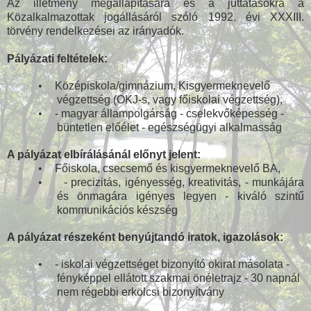
Az illetmény megállapítására és a juttatásokra a
Közalkalmazottak jogállásáról szóló 1992. évi XXXIII.
törvény rendelkezései az irányadók.
Pályázati feltételek:
•
Középiskola/gimnázium, Kisgyermeknevelő
végzettség (OKJ-s, vagy főiskolai végzettség),
•
- magyar állampolgárság - cselekvőképesség -
büntetlen előélet - egészségügyi alkalmasság
A pályázat elbírálásánál előnyt jelent:
•
Főiskola, csecsemő és kisgyermeknevelő BA,
•
- precizitás, igényesség, kreativitás, - munkájára
és önmagára igényes legyen - kiváló szintű
kommunikációs készség
A pályázat részeként benyújtandó iratok, igazolások:
•
- iskolai végzettséget bizonyító okirat másolata -
fényképpel ellátott szakmai önéletrajz - 30 napnál
nem régebbi erkölcsi bizonyítvány