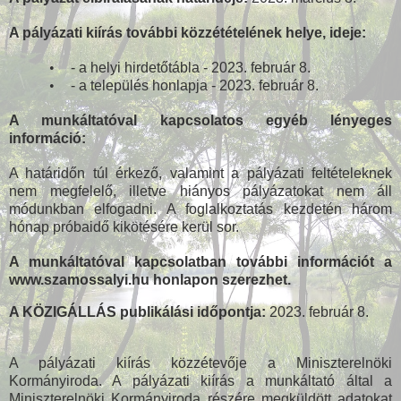
A pályázati kiírás további közzétételének helye, ideje:
•
- a helyi hirdetőtábla - 2023. február 8.
•
- a település honlapja - 2023. február 8.
A munkáltatóval kapcsolatos egyéb lényeges
információ:
A határidőn túl érkező, valamint a pályázati feltételeknek
nem megfelelő, illetve hiányos pályázatokat nem áll
módunkban elfogadni. A foglalkoztatás kezdetén három
hónap próbaidő kikötésére kerül sor.
A munkáltatóval kapcsolatban további információt a
www.szamossalyi.hu honlapon szerezhet.
A KÖZIGÁLLÁS publikálási időpontja:
2023. február 8.
A pályázati kiírás közzétevője a Miniszterelnöki
Kormányiroda. A pályázati kiírás a munkáltató által a
Miniszterelnöki Kormányiroda részére megküldött adatokat