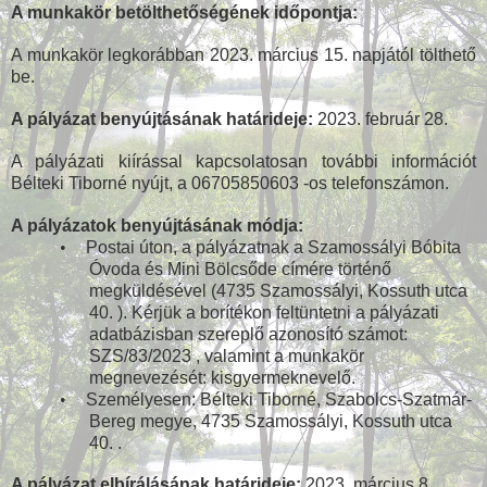
A munkakör betölthetőségének időpontja:
A munkakör legkorábban 2023. március 15. napjától tölthető
be.
A pályázat benyújtásának határideje:
2023. február 28.
A pályázati kiírással kapcsolatosan további információt
Bélteki Tiborné nyújt, a 06705850603 -os telefonszámon.
A pályázatok benyújtásának módja:
•
Postai úton, a pályázatnak a Szamossályi Bóbita
Óvoda és Mini Bölcsőde címére történő
megküldésével (4735 Szamossályi, Kossuth utca
40. ). Kérjük a borítékon feltüntetni a pályázati
adatbázisban szereplő azonosító számot:
SZS/83/2023 , valamint a munkakör
megnevezését: kisgyermeknevelő.
•
Személyesen: Bélteki Tiborné, Szabolcs-Szatmár-
Bereg megye, 4735 Szamossályi, Kossuth utca
40. .
A pályázat elbírálásának határideje:
2023. március 8.