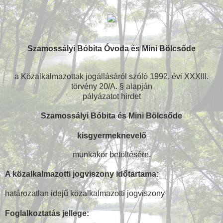
Szamossályi Bóbita Óvoda és Mini Bölcsőde
a Közalkalmazottak jogállásáról szóló 1992. évi XXXIII.
törvény 20/A. § alapján
pályázatot hirdet
Szamossályi Bóbita és Mini Bölcsőde
kisgyermeknevelő
munkakör betöltésére.
A közalkalmazotti jogviszony időtartama:
határozatlan idejű közalkalmazotti jogviszony
Foglalkoztatás jellege: