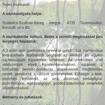
Teljes munkaidő
A munkavégzés helye:
Szabolcs-Szatmár-Bereg megye, 4735 Szamossályi,
Kossuth utca 40.
A munkakörbe tartozó, illetve a vezetői megbízással járó
lényeges feladatok:
A 3 éven aluli gyermekek nevelése-gondozása, harmonikus
testi-szellemi fejlődésük segítése az életkori és egyéni
sajátosságaik figyelembe vételével. Az érvényben lévő
módszertani elvek figyelembevételével, valamint a
bölcsődei nevelés-gondozás alapelveinek megfelelően
neveli, gondozza a rábízott gyermekeket. Elősegíti a testi,
pszichés fejlődését, az arra alkalmas pedagógiai,
pszichológiai, egészségügyi, gondozástechnikai ismeretek
alkalmazásával.
Illetmény és juttatások: